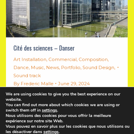
Cité des sciences – Danser
Art Installation
,
Commercial
,
Composition
,
Dance
,
Music
,
News
,
Portfolio
,
Sound Design
,
Sound track
By
Frederic Malle
June 29, 2024
We are using cookies to give you the best experience on our
original music for installation
website.
You can find out more about which cookies we are using or
switch them off in
settings
.
Nous utilisons des cookies pour vous offrir la meilleure
expérience sur notre site Web.
Vous pouvez en savoir plus sur les cookies que nous utilisons ou
les désactiver dans
settings
.