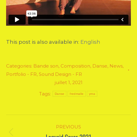
This post is also available in:
English
Categories:
Bande son
,
Composition
,
Danse
,
News
,
Portfolio - FR
,
Sound Design - FR
juillet 1, 2021
Tags:
Danse
fredmalle
yma
Post
PREVIOUS
navigation
Lagvoid Cover 2021
Previous