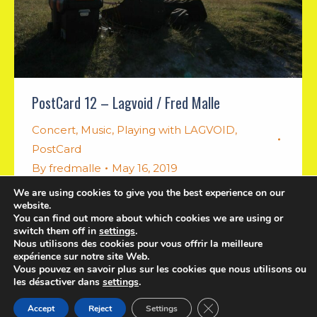
PostCard 12 – Lagvoid / Fred Malle
Concert
,
Music
,
Playing with LAGVOID
,
PostCard
By
fredmalle
May 16, 2019
We are using cookies to give you the best experience on our
Outdoors live performance
website.
You can find out more about which cookies we are using or
switch them off in
settings
.
Nous utilisons des cookies pour vous offrir la meilleure
expérience sur notre site Web.
Vous pouvez en savoir plus sur les cookies que nous utilisons ou
les désactiver dans
settings
.
English
Français
Close GDPR Cookie Ban
Accept
Reject
Settings