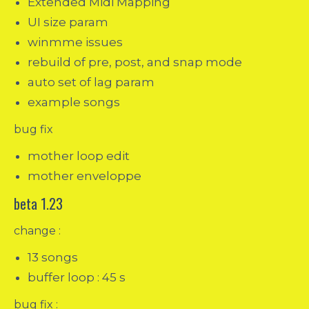
Extended Midi Mapping
UI size param
winmme issues
rebuild of pre, post, and snap mode
auto set of lag param
example songs
bug fix
mother loop edit
mother enveloppe
beta 1.23
change :
13 songs
buffer loop : 45 s
bug fix :