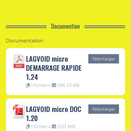
Documention
Documentation
LAGVOID micro
Télécharger
DEMARRAGE RAPIDE
1.24
1 fichier·s
595.33 KB
LAGVOID micro DOC
Télécharger
1.20
1 fichier·s
3.03 MB