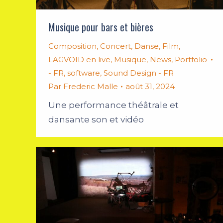
Musique pour bars et bières
Composition
,
Concert
,
Danse
,
Film
,
LAGVOID en live
,
Musique
,
News
,
Portfolio
- FR
,
software
,
Sound Design - FR
Par
Frederic Malle
août 31, 2024
Une performance théâtrale et
dansante son et vidéo