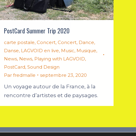
PostCard Summer Trip 2020
carte postale
,
Concert
,
Concert
,
Dance
,
Danse
,
LAGVOID en live
,
Music
,
Musique
,
News
,
News
,
Playing with LAGVOID
,
PostCard
,
Sound Design
Par
fredmalle
septembre 23, 2020
Un voyage autour de la France, à la
rencontre d’artistes et de paysages.