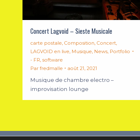
Concert Lagvoid – Sieste Musicale
carte postale
,
Composition
,
Concert
,
LAGVOID en live
,
Musique
,
News
,
Portfolio
- FR
,
software
Par
fredmalle
août 21, 2021
Musique de chambre electro –
improvisation lounge