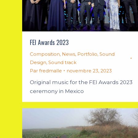
FEI Awards 2023
Composition
,
News
,
Portfolio
,
Sound
Design
,
Sound track
Par
fredmalle
novembre 23, 2023
Original music for the FEI Awards 2023
ceremony in Mexico