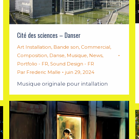
Cité des sciences – Danser
Art Installation
,
Bande son
,
Commercial
,
Composition
,
Danse
,
Musique
,
News
,
Portfolio - FR
,
Sound Design - FR
Par
Frederic Malle
juin 29, 2024
Musique originale pour intallation