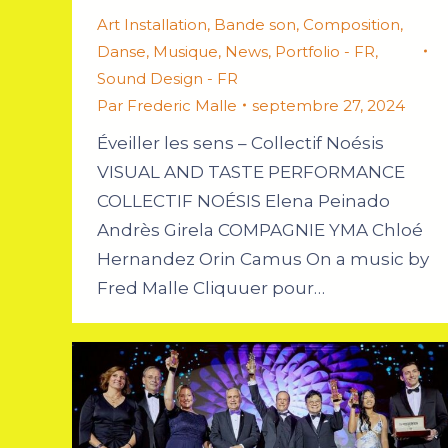
Art Installation
,
Bande son
,
Composition
,
Danse
,
Musique
,
News
,
Portfolio - FR
,
Sound Design - FR
Par
Frederic Malle
septembre 27, 2024
Éveiller les sens – Collectif Noésis
VISUAL AND TASTE PERFORMANCE
COLLECTIF NOÉSIS Elena Peinado
Andrès Girela COMPAGNIE YMA Chloé
Hernandez Orin Camus On a music by
Fred Malle Cliquuer pour…