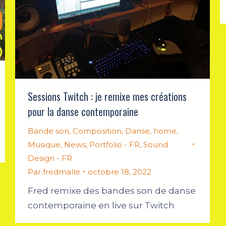
Sessions Twitch : je remixe mes créations
pour la danse contemporaine
Bande son
,
Composition
,
Danse
,
home
,
Musique
,
News
,
Portfolio - FR
,
Sound
Design - FR
Par
fredmalle
octobre 18, 2022
Fred remixe des bandes son de danse
contemporaine en live sur Twitch