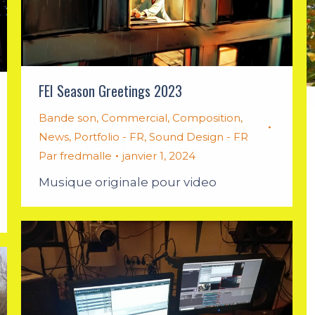
FEI Season Greetings 2023
Bande son
,
Commercial
,
Composition
,
News
,
Portfolio - FR
,
Sound Design - FR
Par
fredmalle
janvier 1, 2024
Musique originale pour video