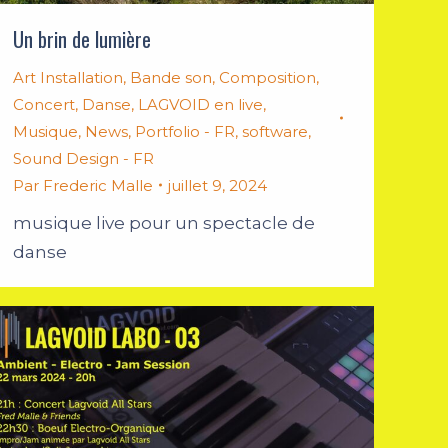
Un brin de lumière
Art Installation
,
Bande son
,
Composition
,
Concert
,
Danse
,
LAGVOID en live
,
Musique
,
News
,
Portfolio - FR
,
software
,
Sound Design - FR
Par
Frederic Malle
juillet 9, 2024
musique live pour un spectacle de
danse