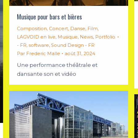
Musique pour bars et bières
Composition
,
Concert
,
Danse
,
Film
,
LAGVOID en live
,
Musique
,
News
,
Portfolio
- FR
,
software
,
Sound Design - FR
Par
Frederic Malle
août 31, 2024
Une performance théâtrale et
dansante son et vidéo