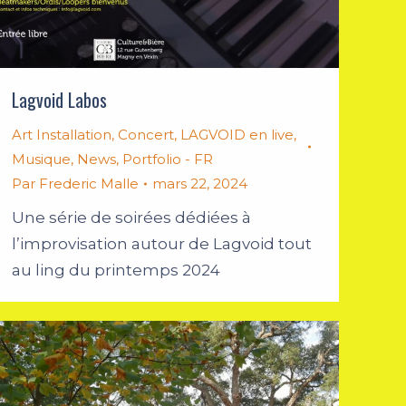
Lagvoid Labos
Art Installation
,
Concert
,
LAGVOID en live
,
Musique
,
News
,
Portfolio - FR
Par
Frederic Malle
mars 22, 2024
Une série de soirées dédiées à
l’improvisation autour de Lagvoid tout
au ling du printemps 2024