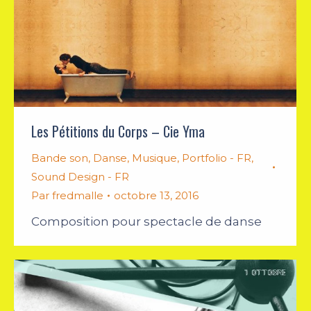
Les Pétitions du Corps – Cie Yma
Bande son
,
Danse
,
Musique
,
Portfolio - FR
,
Sound Design - FR
Par
fredmalle
octobre 13, 2016
Composition pour spectacle de danse