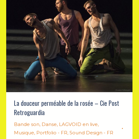
La douceur perméable de la rosée – Cie Post
Retroguardia
Bande son
,
Danse
,
LAGVOID en live
,
Musique
,
Portfolio - FR
,
Sound Design - FR