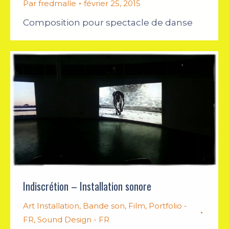
Par
fredmalle
février 25, 2015
Composition pour spectacle de danse
Indiscrétion – Installation sonore
Art Installation
,
Bande son
,
Film
,
Portfolio -
FR
,
Sound Design - FR