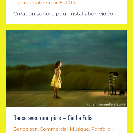
Par
fredmalle
mai 15, 2014
Création sonore pour installation vidéo
Danse avec mon père – Cie La Folia
Bande son
,
Commercial
,
Musique
,
Portfolio -