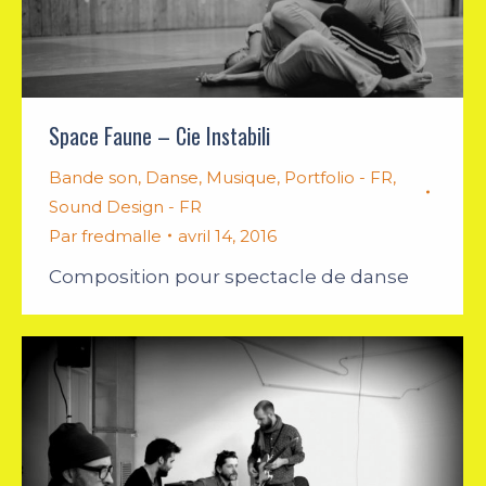
Space Faune – Cie Instabili
Bande son
,
Danse
,
Musique
,
Portfolio - FR
,
Sound Design - FR
Par
fredmalle
avril 14, 2016
Composition pour spectacle de danse