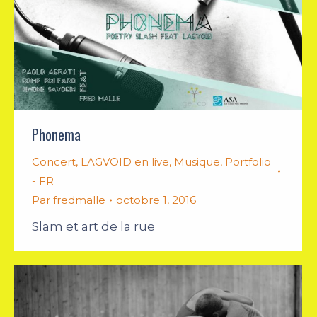
Phonema
Concert
,
LAGVOID en live
,
Musique
,
Portfolio
- FR
Par
fredmalle
octobre 1, 2016
Slam et art de la rue