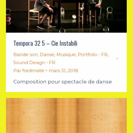
Tempora 32 5 – Cie Instabili
Bande son
,
Danse
,
Musique
,
Portfolio - FR
,
Sound Design - FR
Par
fredmalle
mars 31, 2018
Composition pour spectacle de danse