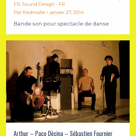
FR
,
Sound Design - FR
Par
fredmalle
janvier 27, 2014
Bande son pour spectacle de danse
Arthur – Paco Dècina – Sébastien Fournier