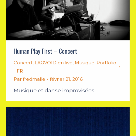
Human Play First – Concert
Concert
,
LAGVOID en live
,
Musique
,
Portfolio
- FR
Par
fredmalle
février 21, 2016
Musique et danse improvisées