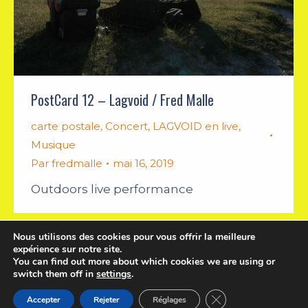
PostCard 12 – Lagvoid / Fred Malle
carte postale
,
Concert
,
LAGVOID en live
,
Musique
Par
fredmalle
mai 16, 2019
Outdoors live performance
Nous utilisons des cookies pour vous offrir la meilleure
expérience sur notre site.
You can find out more about which cookies we are using or
switch them off in
settings
.
English
Français
Fermer la bannière d
Accepter
Rejeter
Réglages